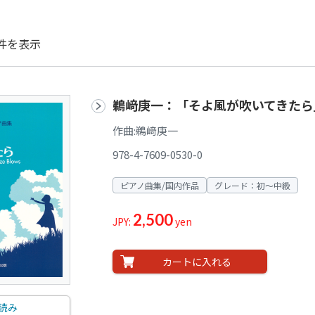
件を表示
鵜﨑庚一：「そよ風が吹いてきたら
作曲:鵜﨑庚一
978-4-7609-0530-0
ピアノ曲集/国内作品
グレード：初～中級
2,500
JPY:
yen
カートに入れる
読み