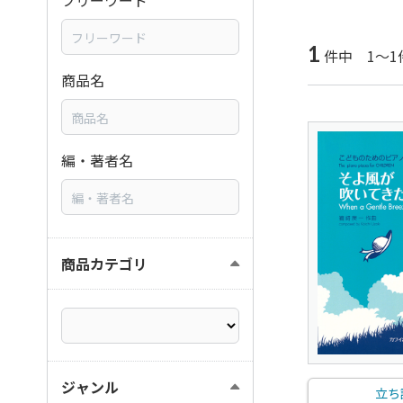
フリーワード
1
件中 1～1
商品名
編・著者名
商品カテゴリ
ジャンル
立ち