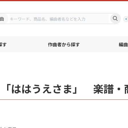
プ
曲
探す
作曲者から探す
編曲
名「ははうえさま」 楽譜・