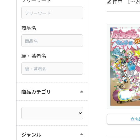
2
フリーワード
件中 1～2
商品名
編・著者名
商品カテゴリ
立ち
ジャンル