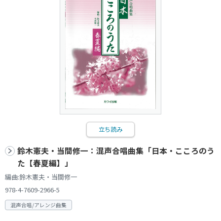
立ち読み
鈴木憲夫・当間修一：混声合唱曲集「日本・こころのう
た【春夏編】」
編曲:鈴木憲夫・当間修一
978-4-7609-2966-5
混声合唱/アレンジ曲集