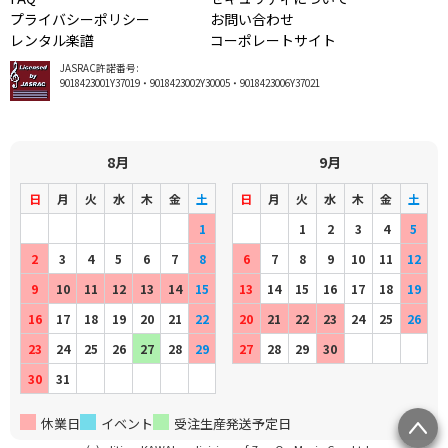
プライバシーポリシー
お問い合わせ
レンタル楽譜
コーポレートサイト
JASRAC許諾番号:
9018423001Y37019・9018423002Y30005・9018423006Y37021
8月
9月
日
月
火
水
木
金
土
日
月
火
水
木
金
土
1
1
2
3
4
5
2
3
4
5
6
7
8
6
7
8
9
10
11
12
9
10
11
12
13
14
15
13
14
15
16
17
18
19
16
17
18
19
20
21
22
20
21
22
23
24
25
26
23
24
25
26
27
28
29
27
28
29
30
30
31
休業日
イベント
受注生産発送予定日