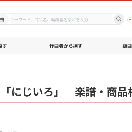
プ
曲
探す
作曲者から探す
編曲
名「にじいろ」 楽譜・商品