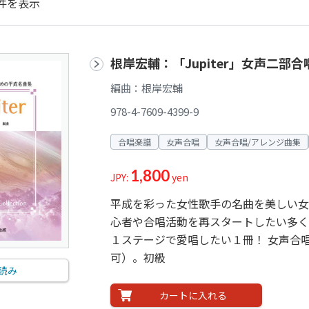
件を表示
根岸宏輔：「Jupiter」女声二部
編曲：根岸宏輔
978-4-7609-4399-9
合唱楽譜
女声合唱
女声合唱/アレンジ曲集
1,800
JPY:
yen
平成を彩った女性歌手の名曲を美しい女
心者や合唱活動を再スタートしたい多く
１ステージで愛唱したい１冊！ 女声合
可）。初級
読み
カートに入れる