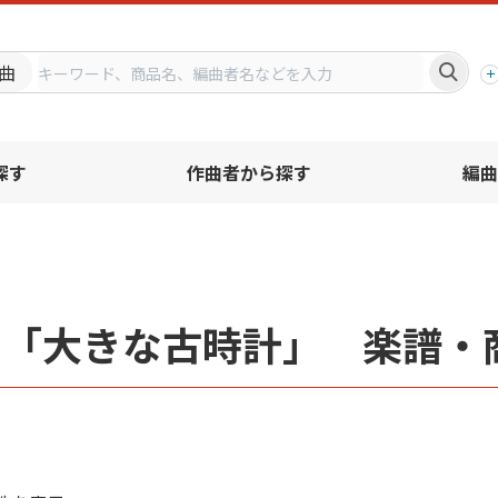
プ
曲
探す
作曲者から探す
編曲
名「大きな古時計」 楽譜・