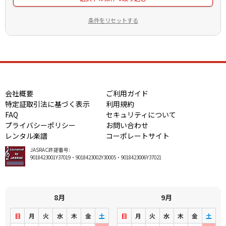
条件をリセットする
会社概要
ご利用ガイド
特定証取引法に基づく表示
利用規約
FAQ
セキュリティについて
プライバシーポリシー
お問い合わせ
レンタル楽譜
コーポレートサイト
JASRAC許諾番号:
9018423001Y37019・9018423002Y30005・9018423006Y37021
8月
9月
日
月
火
水
木
金
土
日
月
火
水
木
金
土