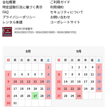
会社概要
ご利用ガイド
特定証取引法に基づく表示
利用規約
FAQ
セキュリティについて
プライバシーポリシー
お問い合わせ
レンタル楽譜
コーポレートサイト
JASRAC許諾番号:
9018423001Y37019・9018423002Y30005・9018423006Y37021
8月
9月
日
月
火
水
木
金
土
日
月
火
水
木
金
土
1
1
2
3
4
5
2
3
4
5
6
7
8
6
7
8
9
10
11
12
9
10
11
12
13
14
15
13
14
15
16
17
18
19
16
17
18
19
20
21
22
20
21
22
23
24
25
26
23
24
25
26
27
28
29
27
28
29
30
30
31