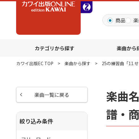
全音オンラインショッ
商品
楽
カテゴリから探す
楽曲から
カワイ出版EC TOP
楽曲から探す
25の練習曲「11.せ
楽曲名
楽曲一覧に戻る
譜・
絞り込み条件