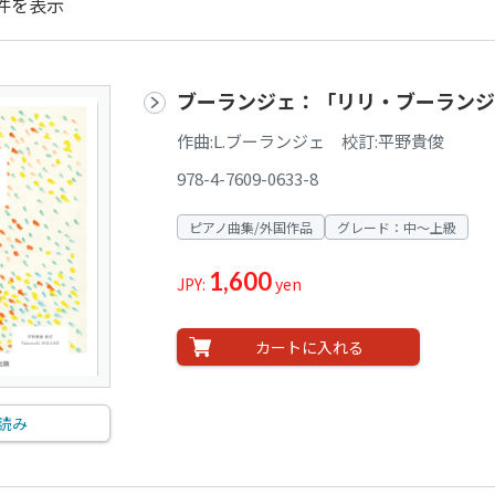
件を表示
ブーランジェ：「リリ・ブーランジ
作曲:L.ブーランジェ 校訂:平野貴俊
978-4-7609-0633-8
ピアノ曲集/外国作品
グレード：中～上級
1,600
JPY:
yen
カートに入れる
読み