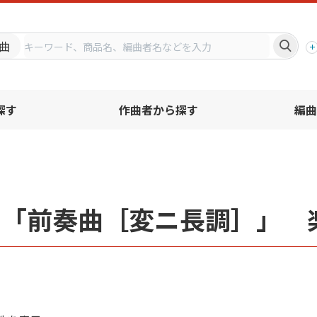
プ
曲
探す
作曲者から探す
編曲
］
名「前奏曲［変ニ長調］」 