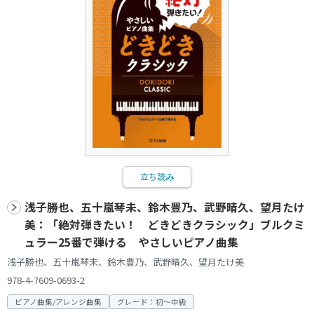
立ち読み
浅子勝也、五十嵐琴未、鈴木豊乃、武野晴久、望月たけ
美：「絶対弾きたい！ どきどきクラシック」ブルクミ
ュラー25番で弾ける やさしいピアノ曲集
浅子勝也、五十嵐琴未、鈴木豊乃、武野晴久、望月たけ美
978-4-7609-0693-2
ピアノ曲集/アレンジ曲集
グレード：初～中級