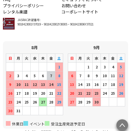
プライバシーポリシー
お問い合わせ
レンタル楽譜
コーポレートサイト
JASRAC許諾番号:
9018423001Y37019・9018423002Y30005・9018423006Y37021
8月
9月
日
月
火
水
木
金
土
日
月
火
水
木
金
土
1
1
2
3
4
5
2
3
4
5
6
7
8
6
7
8
9
10
11
12
9
10
11
12
13
14
15
13
14
15
16
17
18
19
16
17
18
19
20
21
22
20
21
22
23
24
25
26
23
24
25
26
27
28
29
27
28
29
30
30
31
休業日
イベント
受注生産発送予定日