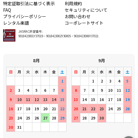
特定証取引法に基づく表示
利用規約
FAQ
セキュリティについて
プライバシーポリシー
お問い合わせ
レンタル楽譜
コーポレートサイト
JASRAC許諾番号:
9018423001Y37019・9018423002Y30005・9018423006Y37021
8月
9月
日
月
火
水
木
金
土
日
月
火
水
木
金
土
1
1
2
3
4
5
2
3
4
5
6
7
8
6
7
8
9
10
11
12
9
10
11
12
13
14
15
13
14
15
16
17
18
19
16
17
18
19
20
21
22
20
21
22
23
24
25
26
23
24
25
26
27
28
29
27
28
29
30
30
31