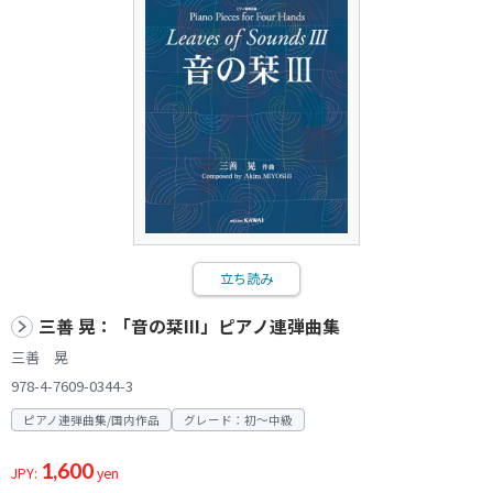
立ち読み
三善 晃：「音の栞III」ピアノ連弾曲集
三善 晃
978-4-7609-0344-3
ピアノ連弾曲集/国内作品
グレード：初～中級
1,600
JPY:
yen