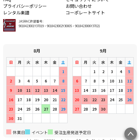
プライバシーポリシー
お問い合わせ
レンタル楽譜
コーポレートサイト
JASRAC許諾番号:
9018423001Y37019・9018423002Y30005・9018423006Y37021
8月
9月
日
月
火
水
木
金
土
日
月
火
水
木
金
土
1
1
2
3
4
5
2
3
4
5
6
7
8
6
7
8
9
10
11
12
9
10
11
12
13
14
15
13
14
15
16
17
18
19
16
17
18
19
20
21
22
20
21
22
23
24
25
26
23
24
25
26
27
28
29
27
28
29
30
30
31
休業日
イベント
受注生産発送予定日