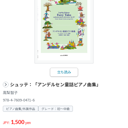
立ち読み
シュッテ：「アンデルセン童話ピアノ曲集」
高梨智子
978-4-7609-0471-6
ピアノ曲集/外国作品
グレード：初～中級
1,500
JPY:
yen