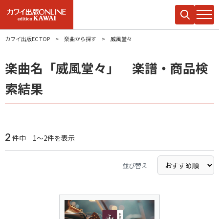
カワイ出版EC TOP
楽曲から探す
威風堂々
楽曲名「威風堂々」 楽譜・商品検
索結果
2
件中 1～2件を表示
並び替え