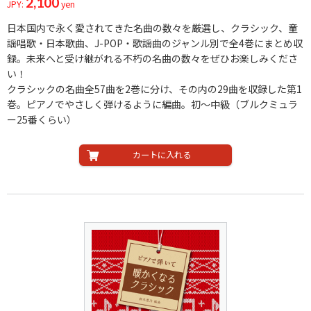
2,100
JPY:
yen
日本国内で永く愛されてきた名曲の数々を厳選し、クラシック、童
謡唱歌・日本歌曲、J-POP・歌謡曲のジャンル別で全4巻にまとめ収
録。未来へと受け継がれる不朽の名曲の数々をぜひお楽しみくださ
い！
クラシックの名曲全57曲を2巻に分け、その内の29曲を収録した第1
巻。ピアノでやさしく弾けるように編曲。初〜中級（ブルクミュラ
ー25番くらい）
カートに入れる