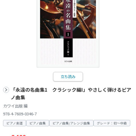
立ち読み
「永遠の名曲集1 クラシック編I」やさしく弾けるピア
ノ曲集
カワイ出版 編
978-4-7609-0346-7
ピアノ楽譜
ピアノ曲集
ピアノ曲集/アレンジ曲集
グレード：初～中級