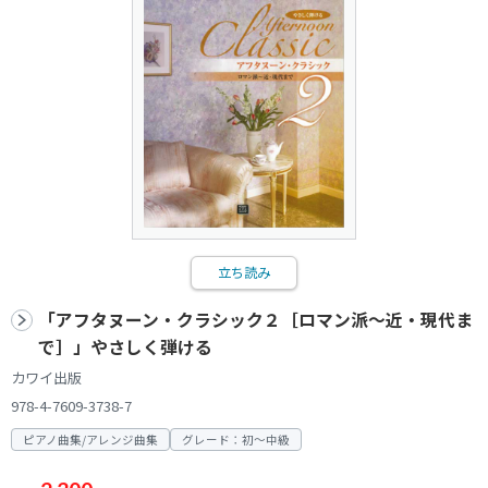
立ち読み
「アフタヌーン・クラシック２［ロマン派～近・現代ま
で］」やさしく弾ける
カワイ出版
978-4-7609-3738-7
ピアノ曲集/アレンジ曲集
グレード：初～中級