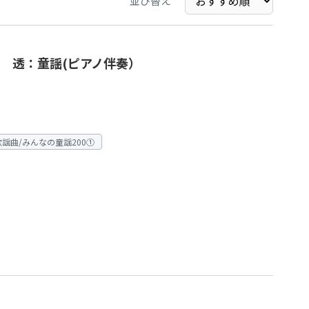
並び替え
木 透：童謡(ピアノ伴奏）
謡曲/みんなの童謡200①