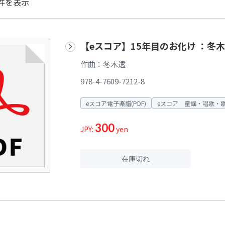
件を表示
【eスコア】15年目のお化け ：冬
作曲：冬木透
978-4-7609-7212-8
eスコア電子楽譜(PDF)
eスコア 童謡・唱歌・歌
300
JPY:
yen
在庫切れ