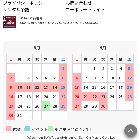
プライバシーポリシー
お問い合わせ
レンタル楽譜
コーポレートサイト
JASRAC許諾番号:
9018423001Y37019・9018423002Y30005・9018423006Y37021
8月
9月
日
月
火
水
木
金
土
日
月
火
水
木
金
土
1
1
2
3
4
5
2
3
4
5
6
7
8
6
7
8
9
10
11
12
9
10
11
12
13
14
15
13
14
15
16
17
18
19
16
17
18
19
20
21
22
20
21
22
23
24
25
26
23
24
25
26
27
28
29
27
28
29
30
30
31
休業日
イベント
受注生産発送予定日
(c)edition KAWAI, a division of Zen-On Music Co., Ltd.