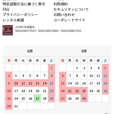
特定証取引法に基づく表示
利用規約
FAQ
セキュリティについて
プライバシーポリシー
お問い合わせ
レンタル楽譜
コーポレートサイト
JASRAC許諾番号:
9018423001Y37019・9018423002Y30005・9018423006Y37021
8月
9月
日
月
火
水
木
金
土
日
月
火
水
木
金
土
1
1
2
3
4
5
2
3
4
5
6
7
8
6
7
8
9
10
11
12
9
10
11
12
13
14
15
13
14
15
16
17
18
19
16
17
18
19
20
21
22
20
21
22
23
24
25
26
23
24
25
26
27
28
29
27
28
29
30
30
31