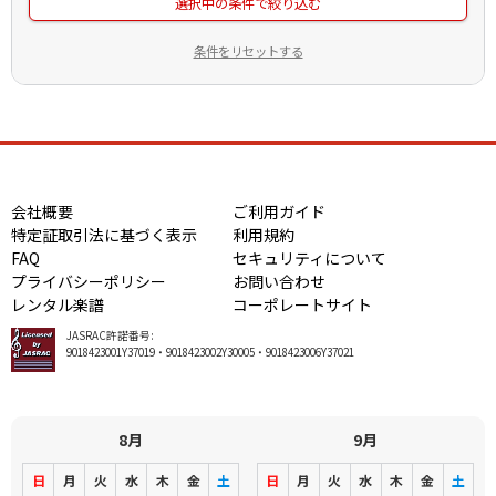
選択中の条件で絞り込む
条件をリセットする
会社概要
ご利用ガイド
特定証取引法に基づく表示
利用規約
FAQ
セキュリティについて
プライバシーポリシー
お問い合わせ
レンタル楽譜
コーポレートサイト
JASRAC許諾番号:
9018423001Y37019・9018423002Y30005・9018423006Y37021
8月
9月
日
月
火
水
木
金
土
日
月
火
水
木
金
土