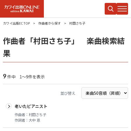
カワイ出版EC TOP
作曲者から探す
村田さち子
作曲者「村田さち子」 楽曲検索結
果
9
件中 1～9件を表示
並び替え
老いたピアニスト
作曲者：
村田さち子
作詞者：
大中 恩