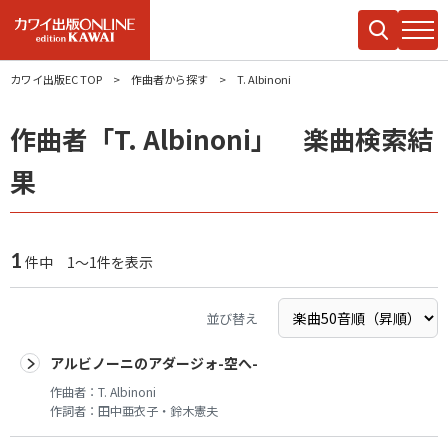
カワイ出版EC TOP
作曲者から探す
T. Albinoni
作曲者「T. Albinoni」 楽曲検索結
果
1
件中 1～1件を表示
並び替え
アルビノーニのアダージォ-空へ-
作曲者：
T. Albinoni
作詞者：
田中亜衣子・鈴木憲夫