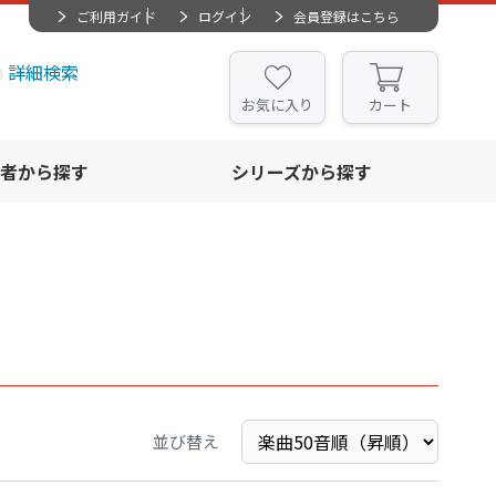
ご利用ガイド
ログイン
会員登録はこちら
詳細検索
お気に入り
カート
者から探す
シリーズから探す
並び替え