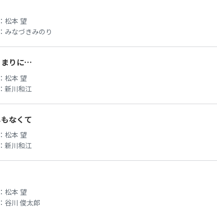
：
松本 望
：
みなづきみのり
あまりに…
：
松本 望
：
新川和江
しもなくて
：
松本 望
：
新川和江
：
松本 望
：
谷川 俊太郎