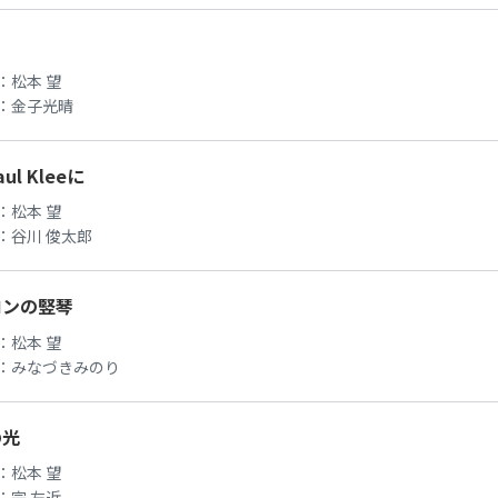
：
松本 望
：
金子光晴
ul Kleeに
：
松本 望
：
谷川 俊太郎
ロンの竪琴
：
松本 望
：
みなづきみのり
の光
：
松本 望
：
宗 左近