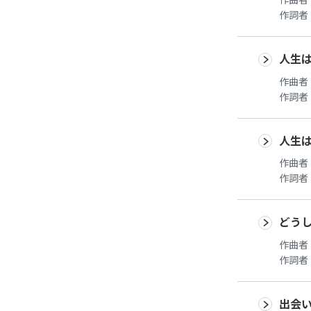
作詞者
人生は
作曲者
作詞者
人生は
作曲者
作詞者
どう
作曲者
作詞者
出会