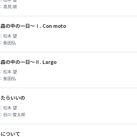
：
高見 順
森の中の一日〜Ⅰ. Con moto
：
松本 望
：
長田弘
森の中の一日〜Ⅱ. Largo
：
松本 望
：
長田弘
したらいいの
：
松本 望
：
谷川 俊太郎
いについて