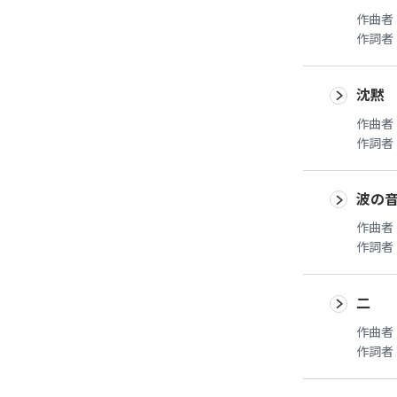
作曲者
作詞者
沈黙
作曲者
作詞者
波の
作曲者
作詞者
二
作曲者
作詞者