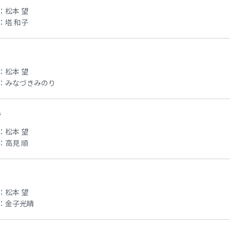
：
松本 望
：
塔 和子
：
松本 望
：
みなづきみのり
音
：
松本 望
：
高見 順
：
松本 望
：
金子光晴