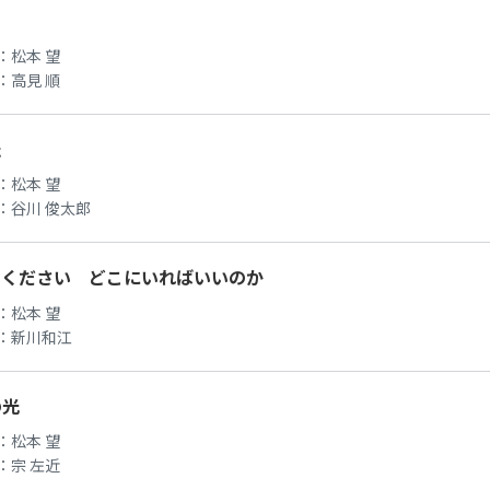
：
松本 望
：
高見 順
た
：
松本 望
：
谷川 俊太郎
てください どこにいればいいのか
：
松本 望
：
新川和江
の光
：
松本 望
：
宗 左近