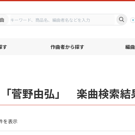
プ
曲
探す
作曲者から探す
編曲
者「菅野由弘」 楽曲検索結
件を表示