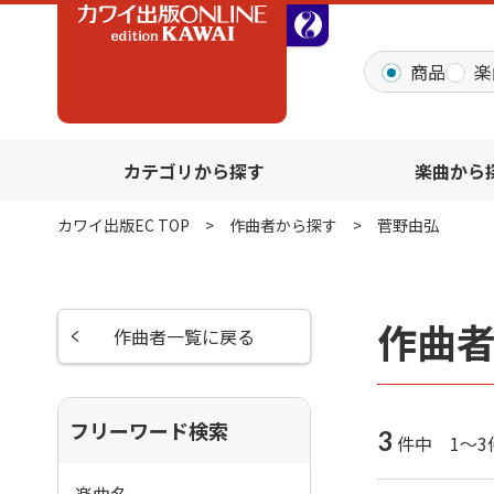
全音オンラインショッ
商品
楽
カテゴリから探す
楽曲から
カワイ出版EC TOP
作曲者から探す
菅野由弘
作曲
作曲者一覧に戻る
フリーワード検索
3
件中 1～3