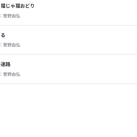
ゃ猫じゃ猫おどり
：
菅野由弘
ぐる
：
菅野由弘
の迷路
：
菅野由弘