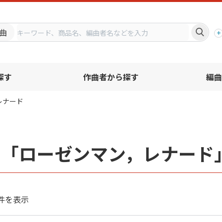
プ
曲
探す
作曲者から探す
編曲
レナード
者「ローゼンマン，レナード
件を表示