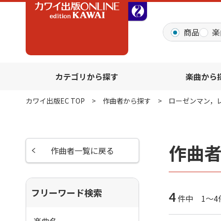
全音オンラインショッ
商品
楽
カテゴリから探す
楽曲から
カワイ出版EC TOP
作曲者から探す
ローゼンマン，
作曲
作曲者一覧に戻る
フリーワード検索
4
件中 1～4