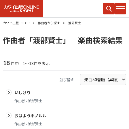
カワイ出版EC TOP
作曲者から探す
渡部賢士
作曲者「渡部賢士」 楽曲検索結果
18
件中 1～18件を表示
並び替え
いしけり
作曲者：
渡部賢士
おはようホノルル
作曲者：
渡部賢士