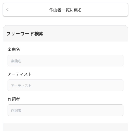
作曲者一覧に戻る
フリーワード検索
楽曲名
アーティスト
作詞者