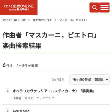
カワイ出版EC TOP
作曲者から探す
マスカーニ，ピエトロ
作曲者「マスカーニ，ピエトロ」
楽曲検索結果
6
件中 1～6件を表示
並び替え
オペラ〈カヴァレリア・ルスティカーナ〉「間奏曲」
作曲者：
マスカーニ，ピエトロ
Ave Maria