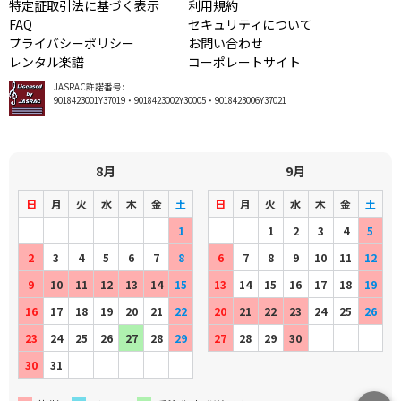
特定証取引法に基づく表示
利用規約
FAQ
セキュリティについて
プライバシーポリシー
お問い合わせ
レンタル楽譜
コーポレートサイト
JASRAC許諾番号:
9018423001Y37019・9018423002Y30005・9018423006Y37021
8月
9月
日
月
火
水
木
金
土
日
月
火
水
木
金
土
1
1
2
3
4
5
2
3
4
5
6
7
8
6
7
8
9
10
11
12
9
10
11
12
13
14
15
13
14
15
16
17
18
19
16
17
18
19
20
21
22
20
21
22
23
24
25
26
23
24
25
26
27
28
29
27
28
29
30
30
31